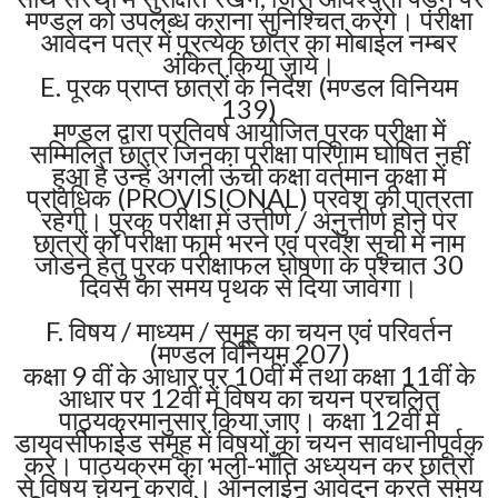
मण्डल को उपलब्ध कराना सुनिश्चित करेंगे। परीक्षा
आवेदन पत्र में प्रत्येक छात्र का मोबाईल नम्बर
अंकित किया जाये।
E. पूरक प्राप्त छात्रों के निर्देश (मण्डल विनियम
139)
मण्डल द्वारा प्रतिवर्ष आयोजित पूरक परीक्षा में
सम्मिलित छात्र जिनका परीक्षा परिणाम घोषित नहीं
हुआ है उन्हें अगली ऊंची कक्षा वर्तमान कक्षा में
प्रावधिक (PROVISIONAL) प्रवेश की पात्रता
रहेगी। पूरक परीक्षा में उत्तीर्ण / अनुत्तीर्ण होने पर
छात्रों को परीक्षा फार्म भरने एवं प्रवेश सूची में नाम
जोडने हेतु पुरक परीक्षाफल घोषणा के पश्चात 30
दिवस का समय पृथक से दिया जावेगा।
F. विषय / माध्यम / समूह का चयन एवं परिवर्तन
(मण्डल विनियम 207)
कक्षा 9 वीं के आधार पर 10वीं में तथा कक्षा 11वीं के
आधार पर 12वीं में विषय का चयन प्रचलित
पाठ्यक्रमानुसार किया जाए। कक्षा 12वीं में
डायवर्सीफाईड समूह में विषयों का चयन सावधानीपूर्वक
करे। पाठ्यक्रम का भली-भाँति अध्ययन कर छात्रों
से विषय चयन करावें। ऑनलाईन आवेदन करते समय