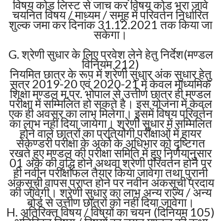
विषय कोड लिस्ट से जाच कर विषय कोड भरा जावे
चयनित विषय / माध्यम / समूह में परिवर्तन निर्धारित
शुल्क जमा कर दिनांक 31.12.2021 तक किया जा
सकेगा।
G. श्रेणी सुधार के लिए प्रवेश लेने हेतु निर्देश(मण्डल
विनियम 212)
नियमित छात्र के रूप में श्रेणी सुधार अंक सुधार हेतु
सत्र 2019-20 एवं 2020-21 में केवल माध्यमिक
शिक्षा मण्डल म.प्र. भोपाल से उत्तीर्ण छात्र ही मण्डल
परीक्षा में सम्मिलित हो सकते है। इस योजना में केवल
एक ही अवसर का लाभ मिलेगा। इसमें विषय परिवर्तन
का लाभ नहीं दिया जायेगा। श्रेणी सुधार में सम्मिलित
होने वाले छात्रों का प्रतियोगी परीक्षाओं में हायर
सेकेण्डरी परीक्षा के अर्को के अधिभार को दृष्टिगत
रखते हुए मण्डल की परीक्षा समिति में हुए निर्णयानुसार
01 अंक की वृद्धि होने अथवा श्रेणी परिवर्तन होने पर
ही नवीन परीक्षाफल तैयार किया जावेगा तथा पुरानी
अंकसूची वापस प्राप्त होने पर नवीन अंकसूची प्रदाय
की जावेगी। श्रेणी सुधार का लाभ अन्य राज्य / अन्य
बोर्ड से उत्तीण छात्रों को नहीं दिया जावेगा।
H. अतिरिक्त विषय / विषयों का चयन (दिनियम 105)