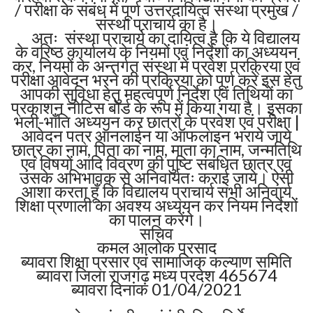
/ परीक्षा के संबंध में पूर्ण उत्तरदायित्व संस्था प्रमुख /
संस्था प्राचार्य का है।
अतः संस्था प्राचार्य का दायित्व है कि ये विद्यालय
के वरिष्ठ कार्यालय के नियमों एवं निर्देशों का अध्ययन
कर, नियमों के अन्तर्गत संस्था में प्रवेश प्रक्रिया एवं
परीक्षा आवेदन भरने की प्रक्रिया को पूर्ण करे इस हेतु
आपकी सुविधा हेतु महत्वपूर्ण निर्देश एवं तिथियों का
प्रकाशन नोटिस बोर्ड के रूप में किया गया है। इसका
भली-भाँति अध्ययन कर छात्रों के प्रवेश एवं परीक्षा |
आवेदन पत्र ऑनलाईन या ऑफलाइन भराये जाये
छात्र का नाम, पिता का नाम, माता का नाम, जन्मतिथि
एवं विषयों आदि विवरण की पुष्टि संबंधित छात्र एवं
उसके अभिभावक से अनिवार्यतः कराई जाये। ऐसी
आशा करता हूँ कि विद्यालय प्राचार्य सभी अनिवार्य
शिक्षा प्रणाली का अवश्य अध्ययन कर नियम निर्देशों
का पालन करेंगे।
सचिव
कमल आलोक प्रसाद
ब्यावरा शिक्षा प्रसार एवं सामाजिक कल्याण समिति
ब्यावरा जिला राजगढ़ मध्य प्रदेश 465674
ब्यावरा दिनांक 01/04/2021