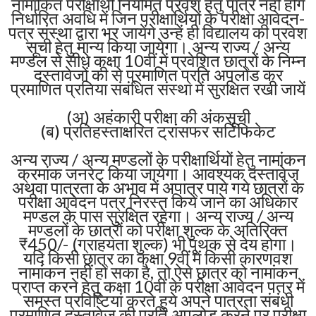
नामांकित परीक्षार्थी नियमित प्रवेश हेतु पात्र नहीं होंगे
निर्धारित अवधि में जिन परीक्षार्थियों के परीक्षा आवेदन-
पत्र संस्था द्वारा भर जायेंगे उन्हें ही विद्यालय की प्रवेश
सूची हेतु मान्य किया जायेगा। अन्य राज्य / अन्य
मण्डल से सीधे कक्षा 10वीं में प्रवेशित छात्रों के निम्न
दस्तावेजों की से प्रमाणित प्रति अपलोड कर
प्रमाणित प्रतिया संबंधित संस्था में सुरक्षित रखी जायें
(अ) अहंकारी परीक्षा की अंकसूची
(ब) प्रतिहस्ताक्षरित ट्रांसफर सर्टिफिकेट
अन्य राज्य / अन्य मण्डलों के परीक्षार्थियों हेतु नामांकन
क्रमांक जनरेट किया जायेगा। आवश्यक दस्तावेज
अथवा पात्रता के अभाव में अपात्र पाये गये छात्रों के
परीक्षा आवेदन पत्र निरस्त किये जाने का अधिकार
मण्डल के पास सुरक्षित रहेगा। अन्य राज्य / अन्य
मण्डलों के छात्रों को परीक्षा शुल्क के अतिरिक्त
₹450/- (ग्राहयता शुल्क) भी पृथक से देय होगा।
यदि किसी छात्र का कक्षा 9वीं में किसी कारणवश
नामांकन नहीं हो सका है, तो ऐसे छात्र को नामांकन
प्राप्त करने हेतु कक्षा 10वीं के परीक्षा आवेदन पत्र में
समस्त प्रविष्टियां करते हुये अपने पात्रता संबंधी
प्रमाणित दस्तावेज की प्रति अपलोड करने पर परीक्षा