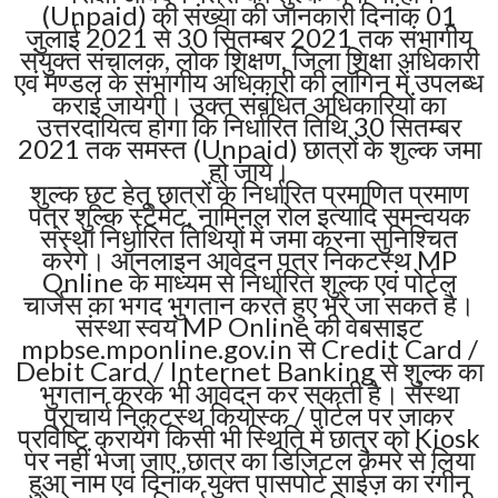
(Unpaid) की संख्या की जानकारी दिनांक 01
जुलाई 2021 से 30 सितम्बर 2021 तक संभागीय
संयुक्त संचालक, लोक शिक्षण, जिला शिक्षा अधिकारी
एवं मण्डल के संभागीय अधिकारी की लॉगिन में उपलब्ध
कराई जायेगी। उक्त संबंधित अधिकारियों का
उत्तरदायित्व होगा कि निर्धारित तिथि 30 सितम्बर
2021 तक समस्त (Unpaid) छात्रों के शुल्क जमा
हो जाये।
शुल्क छूट हेतू छात्रों के निर्धारित प्रमाणित प्रमाण
पत्र शुल्क स्टेमेट, नामिनल रोल इत्यादि समन्वयक
संस्था निर्धारित तिथियों में जमा करना सुनिश्चित
करेगे। ऑनलाइन आवेदन पत्र निकटस्थ MP
Online के माध्यम से निर्धारित शुल्क एवं पोर्टल
चार्जेस का भगद भुगतान करते हुए भरे जा सकते है।
संस्था स्वयं MP Online की वेबसाइट
mpbse.mponline.gov.in से Credit Card /
Debit Card / Internet Banking से शुल्क का
भुगतान करके भी आवेदन कर सकती है। संस्था
प्राचार्य निकटस्थ कियोस्क / पोर्टल पर जाकर
प्रविष्टि करायेंगे किसी भी स्थिति में छात्र को Kiosk
पर नहीं भेजा जाए ,छात्र का डिजिटल कैमरे से लिया
हुआ नाम एवं दिनांक युक्त पासपोर्ट साईज़ का रंगीन