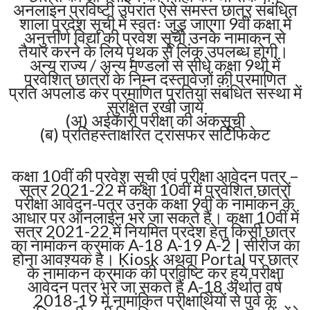
अनलाइन प्रविष्टी उपरांत ऐसे समस्त छात्र संबंधित
शाला प्रदेश सूची में स्वतः जुड़ जाएगा 9वीं कक्षा में
अनुत्तीर्ण विद्या की प्रवेश सूची उनके नामाकन से
तैयार करने के लिये पृथक से लिंक उपलब्ध होगी।
अन्य राज्य / अन्य मण्डलों से सीधे कक्षा 9थी में
प्रवेशित छात्रों के निम्न दस्तावेजों की प्रमाणित
प्रति अपलोड कर प्रमाणित प्रतियां संबंधित संस्था में
सुरक्षित रखी जायें
(अ) अईकारी परीक्षा की अंकसूची
(ब) प्रतिहस्ताक्षरित ट्रांसफर सर्टिफिकेट
कक्षा 10वीं की प्रवेश सूची एवं परीक्षा आवेदन पत्र –
सत्र 2021-22 में कक्षा 10वीं में प्रवेशित छात्रों
परीक्षा आवेदन-पत्र उनके कक्षा 9वीं के नामांकन के
आधार पर ऑनलाईन भरे जा सकते हैं। कक्षा 10वीं में
सत्र 2021-22 में नियमित प्रदेश हेतु किसी छात्र
का नामांकन क्रमांक A-18 A-19 A-2 | सीरीज का
होना आवश्यक है। Kiosk अथवा Portal पर छात्र
के नामांकन क्रमांक की प्रविष्टि कर हुये परीक्षा
आवेदन पत्र भरे जा सकते हैं A-18 अर्थात वर्ष
2018-19 में नामांकित परीक्षार्थियों से पुर्व के