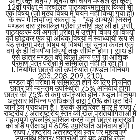
अतिरिक्त विषय / विषयों का चयन मण्डल की कक्षा
12वीं परीक्षा में प्रचलित पाठ्यक्रमानुसार किसी भी
एक विषय (जो मुख्य विषय में चयन नहीं किया गया हो)
के रूप में लिया जा सकता है। “यह अभ्यर्थी जिसने
मण्डल द्वारा संचालित परीक्षा उत्तीर्ण कर ली हो, उसी
पाठ्यक्रम की अगली परीक्षा में उत्तीर्ण विषय या विषयों
को छोड़कर एक या अधिक विषयों में स्वाध्यायी रूप से
बैठ सकेगा परंतु विषय या विषयों का चुनाव केवल एक
वर्ग के ही विषय या विषयों तक सीमित होगा। साथ ही
ऐसे छात्र मण्डल की किसी अन्य पूर्ण या आंशिक
प्रमाण पत्र परीक्षा में सम्मिलित नहीं हो रहा हो।
I. नियमित छात्रों की उपस्थिति (मण्डल विनियम
203, 208, 209, 210)
मण्डल की परीक्षा में सम्मिलित होने के लिए नियमित
छात्र की न्यूनतम उपस्थिति 75% अनिवार्य होगी
छात्र की 75% से कम उपस्थिति होने मण्डल विनियम
अनुसार विभिन्न प्राधिकारी द्वारा 10% की छूट दिये
जाने का प्रावधान है। इसके अतिरिक्त मप्र में राज्य /
राष्ट्रीय / अंतराष्ट्रीय स्तर की खेल प्रतियोगिताओं में
महत्वपूर्ण उपलब्धि हासिल करने वाले छात्र छात्राओं
को बोर्ड परीक्षाओं में 60% उपस्थिति अनिवार्य होगी।
राज्य / राष्ट्रीय अंतराष्ट्रीय स्तर पर महत्वपूर्ण
उपलब्धि छात्र/ छात्राओं को यह अवधि खेल