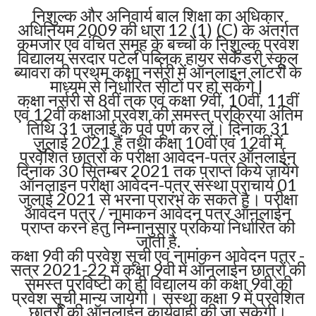
निशुल्क और अनिवार्य बाल शिक्षा का अधिकार
अधिनियम 2009 की धारा 12 (1) (C) के अंतर्गत
कमजोर एवं वंचित समूह के बच्चों के निशुल्क प्रवेश
विद्यालय सरदार पटेल पब्लिक हायर सेकेंडरी स्कूल
ब्यावरा की प्रथम कक्षा नर्सरी में ऑनलाइन लॉटरी के
माध्यम से निर्धारित सीटों पर हो सकेंगे l
कक्षा नर्सरी से 8वीं तक एवं कक्षा 9वीं, 10वीं, 11वीं
एवं 12वीं कक्षाओ प्रवेश की समस्त प्रक्रिया अंतिम
तिथि 31 जुलाई के पूर्व पूर्ण कर लें। दिनांक 31
जुलाई 2021 हैं तथा कक्षा 10वीं एवं 12वीं में
प्रवेशित छात्रों के परीक्षा आवेदन-पत्र ऑनलाईन
दिनांक 30 सितम्बर 2021 तक प्राप्त किये जायेंगे
ऑनलाइन परीक्षा आवेदन-पत्र संस्था प्राचार्य 01
जुलाई 2021 से भरना प्रारंभ के सकते है। परीक्षा
आवेदन पत्र / नामाकन आवेदन पत्र ऑनलाईन
प्राप्त करने हेतु निम्नानुसार प्रकिया निर्धारित की
जाती है.
कक्षा 9वी की प्रवेश सूची एवं नामांकन आवेदन पत्र -
सत्र 2021-22 में कक्षा 9वी में ऑनलाईन छात्रों की
समस्त प्रविष्टी को ही विद्यालय की कक्षा 9वी की
प्रवेश सूची मान्य जायेगी। संस्था कक्षा 9 में प्रवेशित
छात्रों की ऑनलाईन कार्यवाही की जा सकेगी।