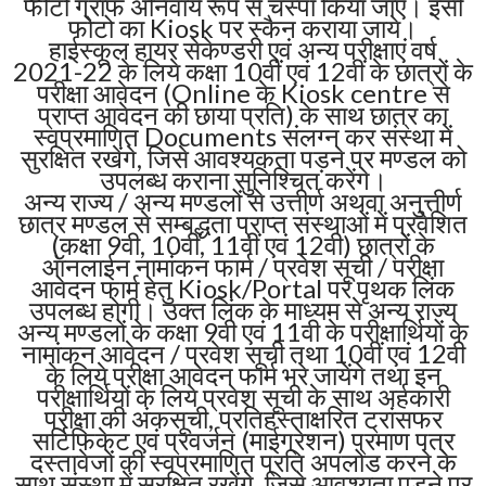
फोटो ग्राफ अनिवार्य रूप से चस्पा किया जाए। इसी
फोटो का Kiosk पर स्कैन कराया जाये।
हाईस्कूल हायर सेकेण्डरी एवं अन्य परीक्षाएं वर्ष
2021-22 के लिये कक्षा 10वीं एवं 12वीं के छात्रों के
परीक्षा आवेदन (Online के Kiosk centre से
प्राप्त आवेदन की छाया प्रति) के साथ छात्र का
स्वप्रमाणित Documents संलग्न कर संस्था में
सुरक्षित रखेंगे, जिसे आवश्यकता पड़ने पर मण्डल को
उपलब्ध कराना सुनिश्चित करेंगे।
अन्य राज्य / अन्य मण्डलों से उत्तीर्ण अथवा अनुत्तीर्ण
छात्र मण्डल से सम्बद्धता प्राप्त संस्थाओं में प्रवेशित
(कक्षा 9वी, 10वीं, 11वीं एवं 12वी) छात्रों के
ऑनलाईन नामांकन फार्म / प्रवेश सूची / परीक्षा
आवेदन फार्म हेतु Kiosk/Portal पर पृथक लिंक
उपलब्ध होगी। उक्त लिंक के माध्यम से अन्य राज्य
अन्य मण्डलों के कक्षा 9वी एवं 11वी के परीक्षार्थियों के
नामांकन आवेदन / प्रवेश सूची तथा 10वीं एवं 12वी
के लिये परीक्षा आवेदन फार्म भरे जायेंगे तथा इन
परीक्षार्थियों के लिये प्रवेश सूची के साथ अर्हकारी
परीक्षा की अंकसूची, प्रतिहस्ताक्षरित ट्रांसफर
सर्टिफिकेट एवं प्रवर्जन (माईग्रेशन) प्रमाण पत्र
दस्तावेजों की स्वप्रमाणित प्रति अपलोड करने के
साथ संस्था में सुरक्षित रखेंगे, जिसे आवश्यता पड़ने पर