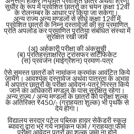
अनुत्तीर्ण होकर नियमित प्रवेशित छात्र अथवा श्रेणी
सुधार के रूप में प्रवेशित छात्रों का चयन कक्षा 12वीं
के रोलनम्बर के आधार पर किया जा सकेगा।
अन्य राज्य अन्य मण्डलों से सीधे कक्षा 12वीं में
प्रवेशित छात्रों के निम्न दस्तावेजों की स्व प्रमाणित
प्रति अपलोड कर प्रमाणित प्रतिया संबंधित संस्था में
सुरक्षित रखी जावें
(अ) अर्हकारी परीक्षा की अंकसूची
(ब) प्रतिहस्ताक्षरित ट्रांसफर सर्टिफिकेट
(स) प्रवर्जन (माईग्रेशन) प्रमाण-पत्र
ऐसे समस्त छात्रों को नामांकन क्रमांक आवंटित किये
जायेंगे। आवश्यक दस्तावेज अथवा पात्रता के अभाव
में अपात्र छात्रों के परीक्षा आवेदन-पत्र निरस्त किये
जाने का अधिकारी मण्डल के पास सुरक्षित रहेगा।
अन्य राज्य / अन्य मण्डलों के छात्रों को परीक्षा शुल्क
के अतिरिक्त ₹450/- (ग्राहयता शुल्क) भी पृथक से
देय होगा।
विद्यालय सरदार पटेल पब्लिक हायर सेकेंडरी स्कूल
ब्यावरा द्वारा भरे गये नामांकन फार्म / ग्राहयता फार्म
परीक्षा आवेदन पत्रों का शुल्क जमा ना होने